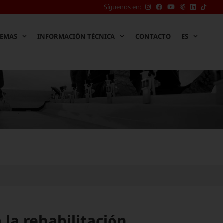
TikTo
Síguenos en:
de
Eagle
Water
TEMAS
INFORMACIÓN TÉCNICA
CONTACTO
ES
 la rehabilitación