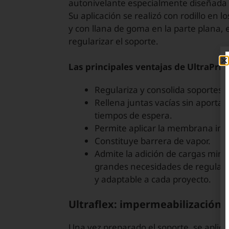
autonivelante especialmente diseñada 
Su aplicación se realizó con rodillo en l
y con llana de goma en la parte plana, 
regularizar el soporte.
Las principales ventajas de UltraPri
Regulariza y consolida soportes 
Rellena juntas vacías sin aport
tiempos de espera.
Permite aplicar la membrana imp
Constituye barrera de vapor.
Admite la adición de cargas mine
grandes necesidades de regulari
y adaptable a cada proyecto.
Ultraflex: impermeabilización 
Una vez preparado el soporte, se aplicó