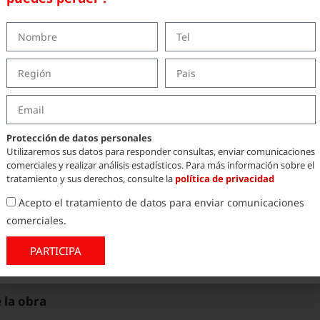
a que garantiza un espesor constante en
egura una cobertura homogénea, adaptable a
n catalán, y proporciona una protección
.
WR, un revestimiento resistente al tránsito
cubiertas transitables.
Protección de datos personales
Utilizaremos sus datos para responder consultas, enviar comunicaciones
Ultraflex +
Ultratop WR
— ofrece garantías
comerciales y realizar análisis estadísticos. Para más información sobre el
cción duradera y eficiente.
tratamiento y sus derechos, consulte la
política de privacidad
 pudo rehabilitarse sin necesidad de sustituir
Acepto el tratamiento de datos para enviar comunicaciones
o tiempos, costes e impacto ambiental.
comerciales.
e renovada, impermeable, transitable y
PARTICIPA
plazo.
 la obra