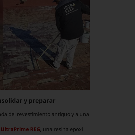
nsolidar y preparar
rada del revestimiento antiguo y a una
ó
UltraPrime REG
, una resina epoxi