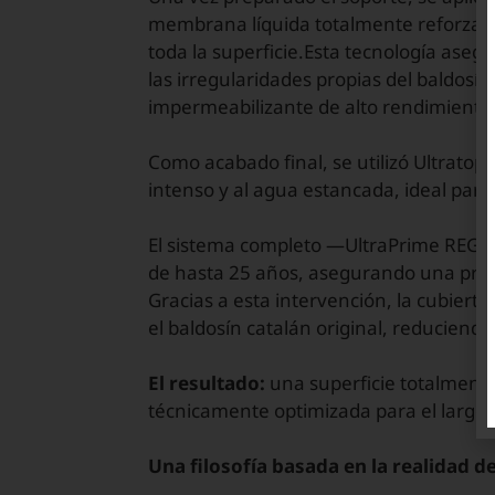
membrana líquida totalmente reforzad
toda la superficie.Esta tecnología as
las irregularidades propias del baldosí
impermeabilizante de alto rendimiento
Como acabado final, se utilizó Ultratop 
intenso y al agua estancada, ideal para 
El sistema completo —UltraPrime REG + 
de hasta 25 años, asegurando una prote
Gracias a esta intervención, la cubierta
el baldosín catalán original, reduciend
El resultado:
una superficie totalment
técnicamente optimizada para el largo 
Una filosofía basada en la realidad de