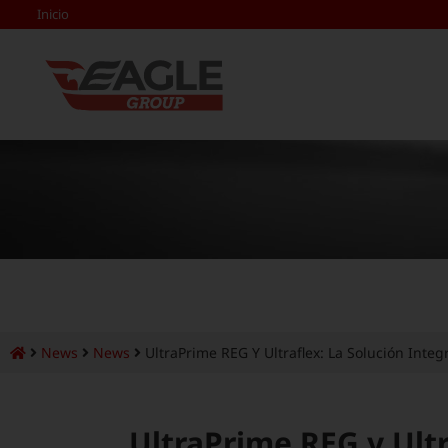
Inicio
News
News
UltraPrime REG Y Ultraflex: La Solución Integ
UltraPrime REG y Ultra