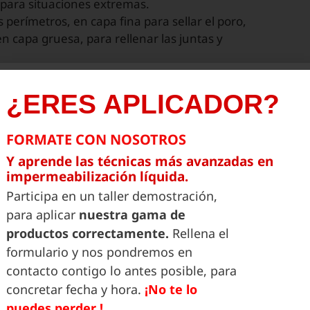
para situaciones extremas.
os perímetros, en capa fina para sellar el poro,
en capa gruesa, para rellenar las juntas y
me REG son:
¿ERES APLICADOR?
deteriorados.
FORMATE CON NOSOTROS
ar humedad, reduciendo drásticamente los
Y aprende las técnicas más avanzadas en
ermeabilizante transcurridas solo 3 horas.
impermeabilización líquida.
Participa en un taller demostración,
rales para optimizar el consumo en obras con
para aplicar
nuestra gama de
zación, haciendo el producto más competitivo
productos correctamente.
Rellena el
formulario y nos pondremos en
contacto contigo lo antes posible, para
reforzada y continua
concretar fecha y hora.
¡No te lo
 el sistema
puedes perder !
Ultraflex
wet-on-wet, una