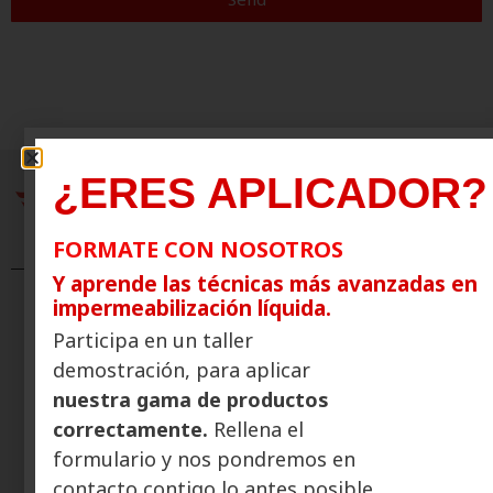
¿ERES APLICADOR?
FORMATE CON NOSOTROS
Y aprende las técnicas más avanzadas en
impermeabilización líquida.
EAGLE UK
Participa en un taller
T +44 (0) 3304 004170
demostración, para aplicar
info@eagle-waterproofing.co.uk
nuestra gama de productos
Whatsapp
correctamente.
Rellena el
formulario y nos pondremos en
ULTRAPOLYMERS
T +44 (0) 3304 004457
contacto contigo lo antes posible,