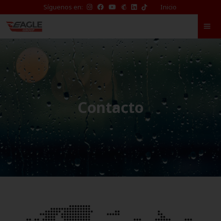
TikTok
Síguenos en:
Inicio
de
Eagle
Waterproofing
Contacto