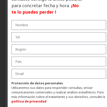
info@ultra-flex.com
para concretar fecha y hora.
¡No
Whatsapp
te lo puedes perder !
Eagle Waterproofing Ibérica, S.L.
+34 93 794 52 25
info@eagle-waterproofing.com
Whatsapp
Eagle USA
800 W Front St, Chester,
PA 19013, United States
usa@eagle-waterproofing.com
Protección de datos personales
Utilizaremos sus datos para responder consultas, enviar
TikTok
comunicaciones comerciales y realizar análisis estadísticos. Para
de
Suscríbete a nuestra newsletter
más información sobre el tratamiento y sus derechos, consulte la
Eagle
Talleres de Formación
política de privacidad
Waterproofing