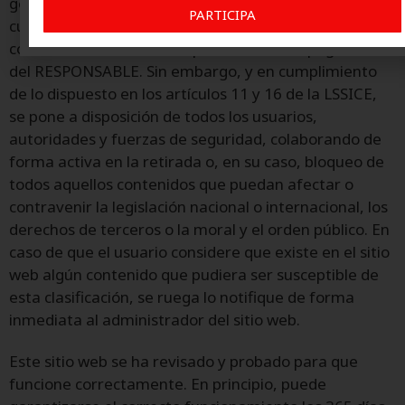
generadores de blogs, comentarios, redes sociales o
PARTICIPA
cualquier otro medio que permita a terceros publicar
contenidos de forma independiente en la página web
del RESPONSABLE. Sin embargo, y en cumplimiento
de lo dispuesto en los artículos 11 y 16 de la LSSICE,
se pone a disposición de todos los usuarios,
autoridades y fuerzas de seguridad, colaborando de
forma activa en la retirada o, en su caso, bloqueo de
todos aquellos contenidos que puedan afectar o
contravenir la legislación nacional o internacional, los
derechos de terceros o la moral y el orden público. En
caso de que el usuario considere que existe en el sitio
web algún contenido que pudiera ser susceptible de
esta clasificación, se ruega lo notifique de forma
inmediata al administrador del sitio web.
Este sitio web se ha revisado y probado para que
funcione correctamente. En principio, puede