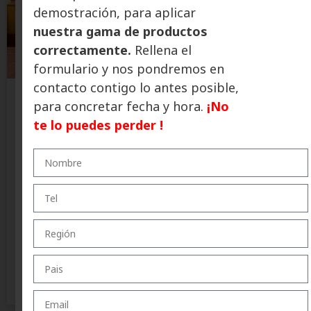
demostración, para aplicar
nuestra gama de productos
correctamente.
Rellena el
formulario y nos pondremos en
contacto contigo lo antes posible,
para concretar fecha y hora.
¡No
Vacaciones sin sorpresas: la
te lo puedes perder !
impermeabilización, la mejor
aliada para proteger la vivienda
durante el verano
Eagle Waterproofing recuerda la importancia de revisar
cubiertas y puntos críticos antes de marcharse de
vacaciones. Una correcta impermeabilización ayuda
+