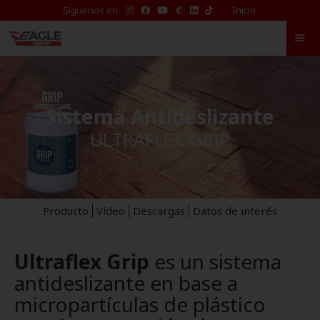
TikTok
Síguenos en:
Inicio
de
Eagle
Waterproofing
Sistema Antideslizante
ULTRAFLEX GRIP
Producto
Vídeo
Descargas
Datos de interés
Ultraflex Grip
es un sistema
antideslizante en base a
micropartículas de plástico