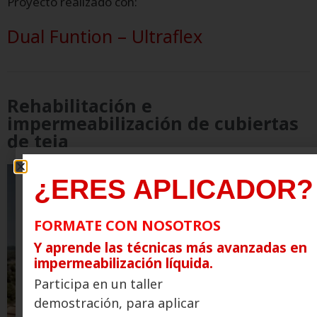
Proyecto realizado con:
Dual Funtion
–
Ultraflex
Rehabilitación e
impermeabilización de cubiertas
de teja
¿ERES APLICADOR?
FORMATE CON NOSOTROS
Y aprende las técnicas más avanzadas en
impermeabilización líquida.
Participa en un taller
demostración, para aplicar