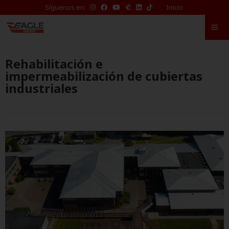
TikTok
Síguenos en:
Inicio
de
Eagle
Waterproofing
Rehabilitación e
impermeabilización de cubiertas
industriales