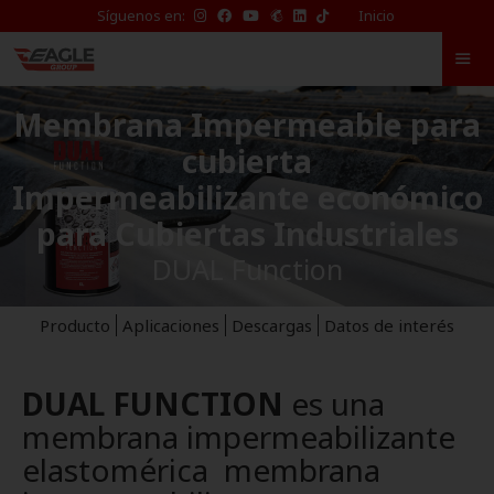
TikTok
Síguenos en:
Inicio
de
Eagle
Waterproofing
Membrana Impermeable para
cubierta
Impermeabilizante económico
para Cubiertas Industriales
DUAL Function
Producto
Aplicaciones
Descargas
Datos de interés
DUAL FUNCTION
es una
membrana impermeabilizante
elastomérica membrana