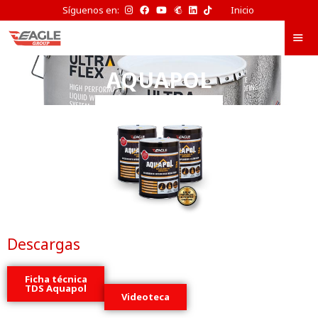
TikTok
Síguenos en:
Inicio
de
Eagle
Waterproofing
AQUAPOL
Descargas
Ficha técnica
TDS Aquapol
Videoteca