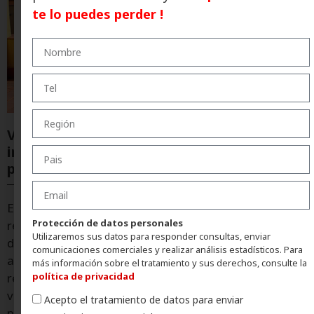
te lo puedes perder !
Vacaciones sin sorpresas: la
impermeabilización, la mejor aliada para
proteger la vivienda durante el verano
Eagle Waterproofing recuerda la importancia de
Protección de datos personales
revisar cubiertas y puntos críticos antes de marcharse
Utilizaremos sus datos para responder consultas, enviar
de vacaciones. Una correcta impermeabilización
comunicaciones comerciales y realizar análisis estadísticos. Para
ayuda a prevenir filtraciones, humedades y costosas
más información sobre el tratamiento y sus derechos, consulte la
reparaciones a la vuelta del verano. Con la llegada del
política de privacidad
verano, miles de familias aprovechan las vacaciones
Acepto el tratamiento de datos para enviar
para ausentarse de sus viviendas durante