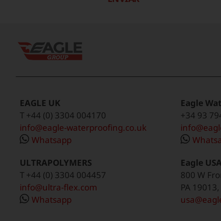
EAGLE UK
Eagle Wat
T +44 (0) 3304 004170
+34 93 79
info@eagle-waterproofing.co.uk
info@eagl
Whatsapp
Whats
ULTRAPOLYMERS
Eagle US
T +44 (0) 3304 004457
800 W Fron
info@ultra-flex.com
PA 19013,
Whatsapp
usa@eagle