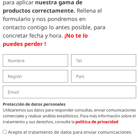
para aplicar
nuestra gama de
productos correctamente.
Rellena el
formulario y nos pondremos en
contacto contigo lo antes posible, para
concretar fecha y hora.
¡No te lo
puedes perder !
Tok
Aviso Legal
tter
Politica de Privacidad
le
Politica de Cookies
erproofing
fing.com
Protección de datos personales
Utilizaremos sus datos para responder consultas, enviar comunicaciones
comerciales y realizar análisis estadísticos. Para más información sobre el
tratamiento y sus derechos, consulte la
política de privacidad
ofing.com
Acepto el tratamiento de datos para enviar comunicaciones