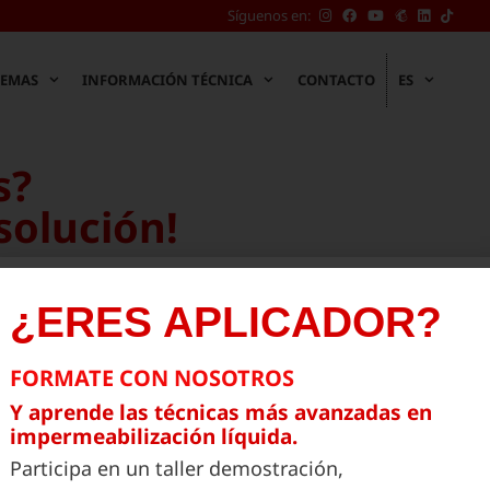
TikTo
Síguenos en:
de
Eagle
Water
TEMAS
INFORMACIÓN TÉCNICA
CONTACTO
ES
s?
solución!
¿ERES APLICADOR?
FORMATE CON NOSOTROS
Y aprende las técnicas más avanzadas en
impermeabilización líquida.
Participa en un taller demostración,