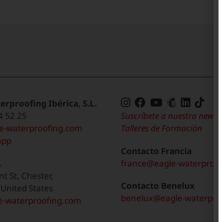
Tik
erproofing Ibérica, S.L.
de
4 52 25
Suscríbete a nuestra newsle
Eag
e-waterproofing.com
Talleres de Formación
Wat
app
Contacto Francia
A
france@eagle-waterproo
t St, Chester,
Contacto Benelux
 United States
benelux@eagle-waterpro
-waterproofing.com