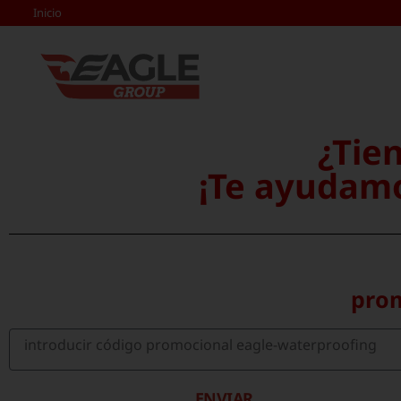
Inicio
¿Tien
¡Te ayudamo
prom
ENVIAR