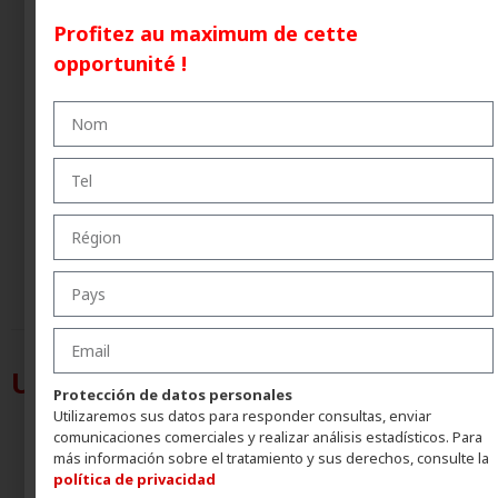
Comment appliquer TIXAL? (Partie 2)
Profitez au maximum de cette
opportunité !
Comment appliquer TIXAL? (Partie 3)
UltraPrime REG
Protección de datos personales
Utilizaremos sus datos para responder consultas, enviar
comunicaciones comerciales y realizar análisis estadísticos. Para
más información sobre el tratamiento y sus derechos, consulte la
política de privacidad