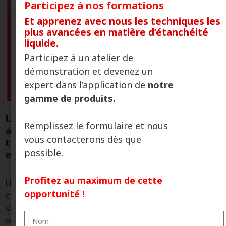
Participez à nos formations
Et apprenez avec nous les techniques les
plus avancées en matière d’étanchéité
liquide.
Participez à un atelier de
démonstration et devenez un
expert dans l’application de
notre
gamme de produits.
ULTRAFLEX® révolutionne l’étanchéité
Remplissez le formulaire et nous
avec des systèmes qui simplifient les
vous contacterons dès que
travaux et offrent une plus grande
possible.
efficacité.
Profitez au maximum de cette
ULTRAFLEX®: « L’étanchéité ne peut pas échouer,
opportunité !
c’est pourquoi nous misons sur des systèmes qui
simplifient la mise en œuvre et garantissent des
résultats » Gemma Mogas, Associée et General