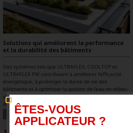
Solutions qui améliorent la performance
et la durabilité des bâtiments
Des systèmes tels que ULTRAFLEX, COOLTOP et
ULTRAFLEX PW contribuent à améliorer l’efficacité
énergétique, à prolonger la durée de vie des
bâtiments et à optimiser la gestion de l’eau en milieu
urbain. En Europe, les bâtiments sont responsables
de 40 % de la consommation d’énergie et de 36 %
ÊTES-VOUS
APPLICATEUR ?