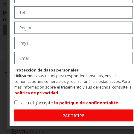
Manager d’Eagle Waterproofing Ibérica, explique
pourquoi Ultraflex s’est imposé comme le système de
référence d’Eagle Group et le moteur
Protección de datos personales
Utilizaremos sus datos para responder consultas, enviar
comunicaciones comerciales y realizar análisis estadísticos. Para
más información sobre el tratamiento y sus derechos, consulte la
política de privacidad
J'ai lu et j'accepte
la politique de confidentialité
EAGLE UK
PARTICIPE
T +44 (0) 3304 004170
info@eagle-waterproofing.co.uk
Whatsapp