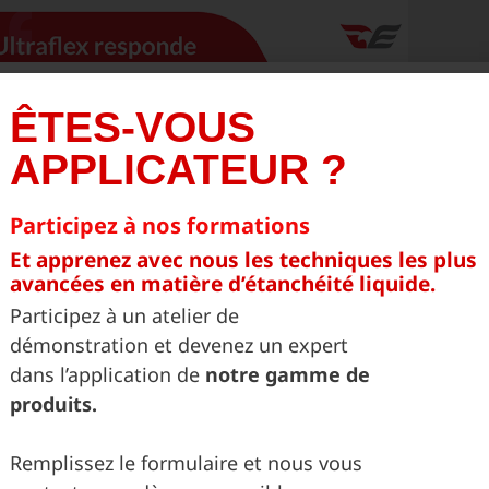
ÊTES-VOUS
APPLICATEUR ?
Participez à nos formations
Et apprenez avec nous les techniques les plus
avancées en matière d’étanchéité liquide.
TRAFLEX® révolutionne l’étanchéité
Participez à un atelier de
ec des systèmes qui simplifient les
démonstration et devenez un expert
avaux et offrent une plus grande
dans l’application de
notre gamme de
ficacité.
produits.
RAFLEX®: « L’étanchéité ne peut pas échouer,
Remplissez le formulaire et nous vous
st pourquoi nous misons sur des systèmes qui