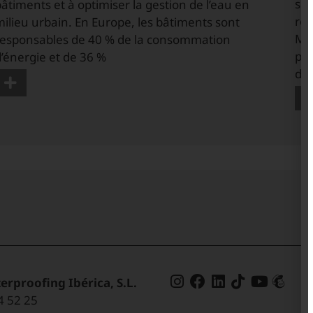
sim
âtiments et à optimiser la gestion de l’eau en
rés
ilieu urbain. En Europe, les bâtiments sont
Man
responsables de 40 % de la consommation
pou
’énergie et de 36 %
de 
erproofing Ibérica, S.L.
4 52 25