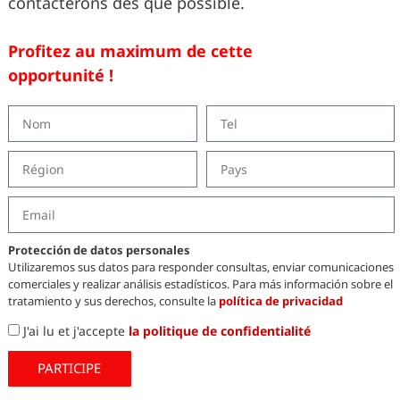
contacterons dès que possible.
plifient la mise en œuvre et garantissent des
ultats » Gemma Mogas, Associée et General
ager d’Eagle Waterproofing Ibérica, explique
Profitez au maximum de cette
rquoi Ultraflex s’est imposé comme le système
opportunité !
référence d’Eagle Group et le moteur
Protección de datos personales
Utilizaremos sus datos para responder consultas, enviar comunicaciones
comerciales y realizar análisis estadísticos. Para más información sobre el
tratamiento y sus derechos, consulte la
política de privacidad
J'ai lu et j'accepte
la politique de confidentialité
Legal Notice
PARTICIPE
Privacy Policy